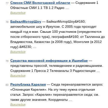
Список СМИ Вологодской области
— Содержание 1
77
Областные СМИ 1.1 ТВ 1.2 Радио …
Википедия
БайкалМоторШоу
— БайкалМоторШоу&#160;
78
автомобильное шоу в Иркутске. С 2005 года проходит
каждый год в мае. Свыше 100 участников (определяются
после отборочного тура), география&#160; от Таллинна до
Владивостока, Казахстан (в 2008 году), Монголия (в 2012
году).&#8230; …
Википедия
Средства массовой информации в Ишимбае
—
79
представлены прессой, телевидением и радиовещанием.
Содержание 1 Пресса 2 Телеканалы 3 Радиостанции …
Википедия
Республика Карелия
— Сюда перенаправляется запрос
80
«Олонецкая Карелия». На эту тему нужна отдельная
статья. Запрос «Карелия» перенаправляется сюда; см.
также другие значения. Координаты …
Википедия